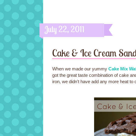
July 22, 2011
Cake & Ice Cream San
When we made our yummy
Cake Mix Waf
got the great taste combination of cake a
iron, we didn't have add any more heat to