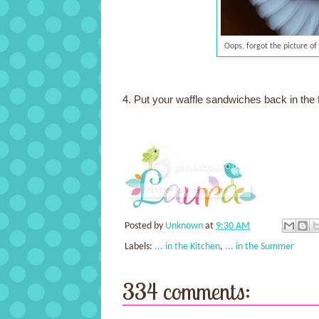
Oops, forgot the picture of 
4. Put your waffle sandwiches back in the f
Posted by
Unknown
at
9:30 AM
Labels:
... in the Kitchen
,
... in the Summer
334 comments: