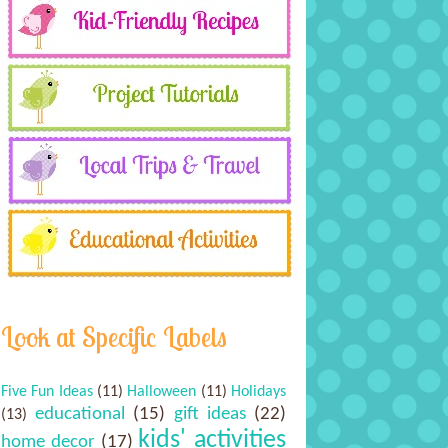
Look at Specific Labels
Five Fun Ideas
(11)
Halloween
(11)
Holidays
educational
(15)
gift ideas
(22)
(13)
kids' activities
home decor
(17)