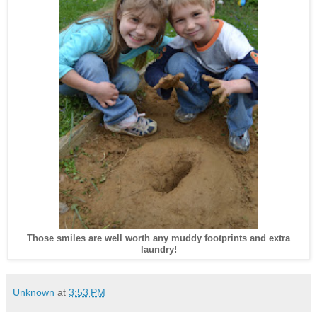
Those smiles are well worth any muddy footprints and extra
laundry!
Unknown
at
3:53 PM