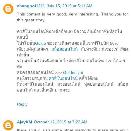
changnoi1211
July 15, 2019 at 5:11 AM
This content is very good, very interesting. Thank you for
this great story.
คาสิโนออนไลน์ที่น่าเชื่อถือและมีความเป็นมืออาชีพที่สุดใน
ตอนนี้
โปรโมชั่น
Gclub
ของทางทีมงานตอนนี้แจกฟรีโบนัส 50%
เพียงแค่คุณสมัคร
สล็อตออนไลน์
กับทางทีมงานของเราเพียง
เท่านั้น
ร่วมมาเป็นส่วนหนึ่งกับเว็บไซต์คาสิโนออนไลน์ของเราได้เลย
ค่ะ
สมัครสล็อตออนไลน์ >>>
Goldenslot
สนใจร่วมสนุกกับ
คาสิโนออนไลน์
คลิ๊กได้เลย
มีทั้งคาสิโนออนไลน์ หวยออนไลน์ ฟุตบอลออนไลน์ สล็อต
ออนไลน์ และอื่นๆอีกมากมาย
Reply
AjayKM
October 12, 2019 at 7:23 AM
there should also some other methods to make sure your