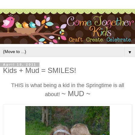
▼
April 18, 2011
Kids + Mud = SMILES!
THIS is what being a kid in the Springtime is all
~ MUD ~
about!